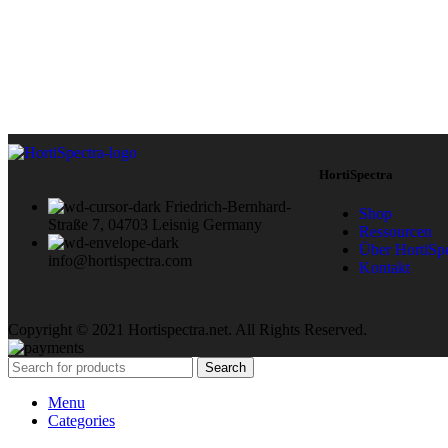
HortiSpectra
Friedrich-Bernhard-
Shop
Straße 7, 04703 Leisnig Germany
Ressourcen
Über HortiSpe
info@hortispectra.com
Kontakt
Copyright © 2021 Hortispectra.net. All Rights Reserved.
Search
Menu
Categories