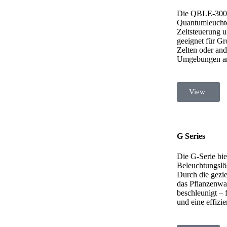
Die QBLE-300 
Quantumleuchte 
Zeitsteuerung u
geeignet für Gr
Zelten oder an
Umgebungen a
View
Click to enlarge
G Series
Die G-Serie biet
Beleuchtungslö
Durch die gezie
das Pflanzenwa
beschleunigt – 
und eine effizie