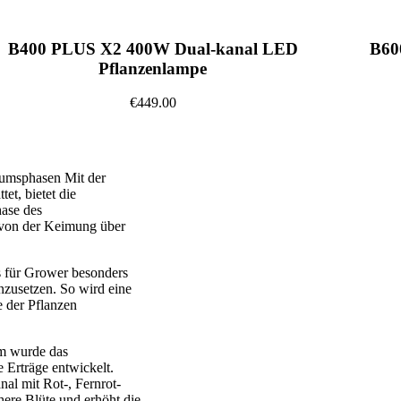
B400 PLUS X2 400W Dual-kanal LED
B60
Pflanzenlampe
€449.00
stumsphasen Mit der
t, bietet die
hase des
 von der Keimung über
s für Grower besonders
nzusetzen. So wird eine
e der Pflanzen
m wurde das
 Erträge entwickelt.
al mit Rot-, Fernrot-
here Blüte und erhöht die