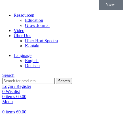
View
Ressourcen
Education
Grow Journal
Video
Über Uns
Über HortiSpectra
Kontakt
Language
English
Deutsch
Search
Search
Login / Register
0
Wishlist
0
items
€
0.00
Menu
0
items
€
0.00