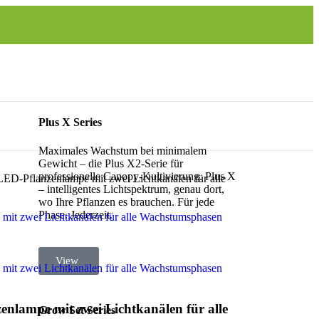
Plus X Series
Maximales Wachstum bei minimalem
Gewicht – die Plus X2-Serie für
professionelle Canopy-Kultivierung. Plus X
D-Pflanzenlampe mit zwei Lichtkanälen für alle
– intelligentes Lichtspektrum, genau dort,
wo Ihre Pflanzen es brauchen. Für jede
Phase. Jederzeit.
it zwei Lichtkanälen für alle Wachstumsphasen
View
it zwei Lichtkanälen für alle Wachstumsphasen
lampe mit zwei Lichtkanälen für alle
Grow Set Series