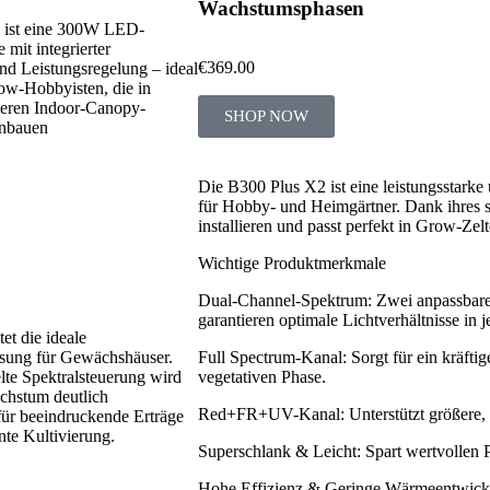
Wachstumsphasen
ist eine 300W LED-
mit integrierter
€
369.00
nd Leistungsregelung – ideal
ow-Hobbyisten, die in
deren Indoor-Canopy-
SHOP NOW
nbauen
Die B300 Plus X2 ist eine leistungsstar
für Hobby- und Heimgärtner. Dank ihres sc
installieren und passt perfekt in Grow-Z
Wichtige Produktmerkmale
Dual-Channel-Spektrum: Zwei anpassbar
garantieren optimale Lichtverhältnisse in
et die ideale
sung für Gewächshäuser.
Full Spectrum-Kanal: Sorgt für ein kräft
lte Spektralsteuerung wird
vegetativen Phase.
chstum deutlich
Red+FR+UV-Kanal: Unterstützt größere, qu
für beeindruckende Erträge
nte Kultivierung.
Superschlank & Leicht: Spart wertvollen P
Hohe Effizienz & Geringe Wärmeentwicklu