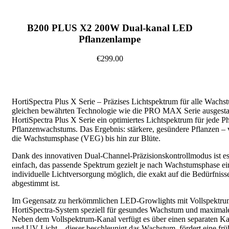
B200 PLUS X2 200W Dual-kanal LED
Pflanzenlampe
€299.00
HortiSpectra Plus X Serie – Präzises Lichtspektrum für alle Wach
gleichen bewährten Technologie wie die PRO MAX Serie ausgestatte
HortiSpectra Plus X Serie ein optimiertes Lichtspektrum für jede P
Pflanzenwachstums. Das Ergebnis: stärkere, gesündere Pflanzen –
die Wachstumsphase (VEG) bis hin zur Blüte.
Dank des innovativen Dual-Channel-Präzisionskontrollmodus ist e
einfach, das passende Spektrum gezielt je nach Wachstumsphase ei
individuelle Lichtversorgung möglich, die exakt auf die Bedürfniss
abgestimmt ist.
Im Gegensatz zu herkömmlichen LED-Growlights mit Vollspektru
HortiSpectra-System speziell für gesundes Wachstum und maximale
Neben dem Vollspektrum-Kanal verfügt es über einen separaten Kan
und UV-Licht – dieser beschleunigt das Wachstum, fördert eine frü