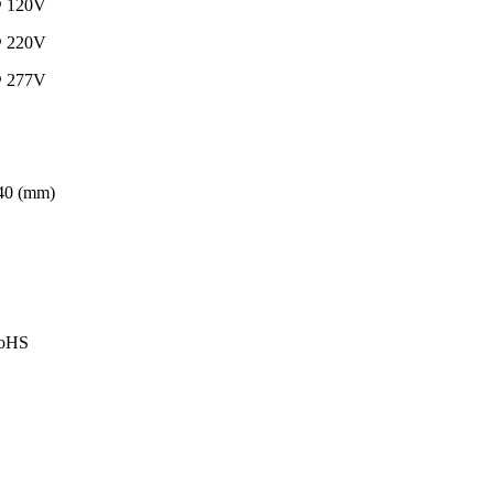
@ 120V
@ 220V
@ 277V
40 (mm)
RoHS