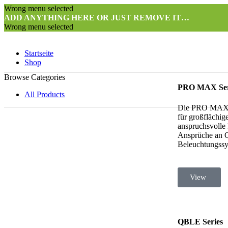
Wrong menu selected
ADD ANYTHING HERE OR JUST REMOVE IT…
Wrong menu selected
Startseite
Shop
Browse Categories
PRO MAX Ser
All Products
Die PRO MAX-Se
für großflächi
anspruchsvolle 
Ansprüche an Qu
Beleuchtungssy
View
QBLE Series