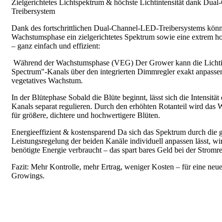
Zielgerichtetes Lichtspektrum & höchste Lichtintensität dank Du
Treibersystem
Dank des fortschrittlichen Dual-Channel-LED-Treibersystems könn
Wachstumsphase ein zielgerichtetes Spektrum sowie eine extrem hoh
– ganz einfach und effizient:
Während der Wachstumsphase (VEG) Der Grower kann die Lichtint
Spectrum"-Kanals über den integrierten Dimmregler exakt anpassen
vegetatives Wachstum.
In der Blütephase Sobald die Blüte beginnt, lässt sich die Intensi
Kanals separat regulieren. Durch den erhöhten Rotanteil wird das
für größere, dichtere und hochwertigere Blüten.
Energieeffizient & kostensparend Da sich das Spektrum durch die g
Leistungsregelung der beiden Kanäle individuell anpassen lässt, wir
benötigte Energie verbraucht – das spart bares Geld bei der Strom
Fazit: Mehr Kontrolle, mehr Ertrag, weniger Kosten – für eine neu
Growings.