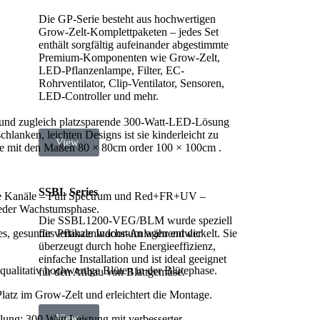
Die GP-Serie besteht aus hochwertigen
Grow-Zelt-Komplettpaketen – jedes Set
enthält sorgfältig aufeinander abgestimmte
Premium-Komponenten wie Grow-Zelt,
LED-Pflanzenlampe, Filter, EC-
Rohrventilator, Clip-Ventilator, Sensoren,
LED-Controller und mehr.
ke und zugleich platzsparende 300-Watt-LED-Lösung
hlanken, leichten Designs ist sie kinderleicht zu
View
elte mit den Maßen 80 × 80cm order 100 × 100cm .
SSBL Series
e Kanäle – Full Spectrum und Red+FR+UV –
 jeder Wachstumsphase.
Die SSBL1200-VEG/BLM wurde speziell
für vertikale Indoor-Anlagen entwickelt. Sie
iges, gesundes Pflanzenwachstum während der
überzeugt durch hohe Energieeffizienz,
einfache Installation und ist ideal geeignet
alitativ hochwertige Blüten in der Blütephase.
für den Anbau von Blattgemüse.
latz im Grow-Zelt und erleichtert die Montage.
View
ng: 300 Watt Leistung mit verbesserter