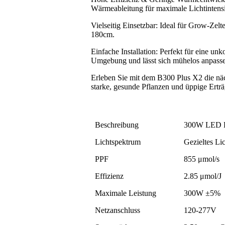
Wärmeableitung für maximale Lichtintensi
Vielseitig Einsetzbar: Ideal für Grow-Ze
180cm.
Einfache Installation: Perfekt für eine u
Umgebung und lässt sich mühelos anpass
Erleben Sie mit dem B300 Plus X2 die n
starke, gesunde Pflanzen und üppige Erträ
Beschreibung
300W LED P
Lichtspektrum
Gezieltes Li
PPF
855 μmol/s
Effizienz
2.85 μmol/J
Maximale Leistung
300W ±5%
Netzanschluss
120-277V