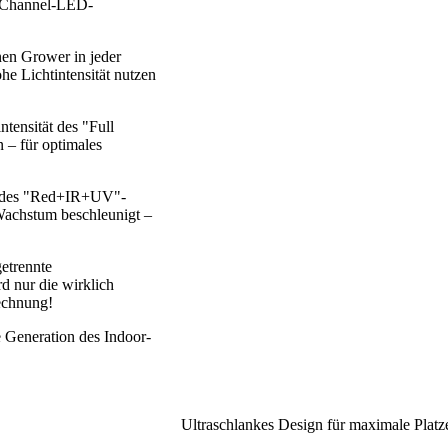
al-Channel-LED-
en Grower in jeder
e Lichtintensität nutzen
ensität des "Full
 – für optimales
tät des "Red+IR+UV"-
 Wachstum beschleunigt –
etrennte
d nur die wirklich
rechnung!
e Generation des Indoor-
Ultraschlankes Design für maximale Platze