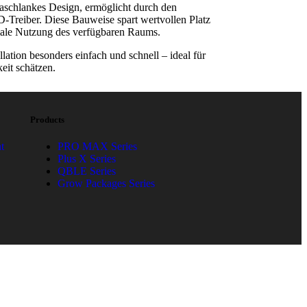
raschlankes Design, ermöglicht durch den
ED-Treiber. Diese Bauweise spart wertvollen Platz
male Nutzung des verfügbaren Raums.
llation besonders einfach und schnell – ideal für
keit schätzen.
Products
t
PRO MAX Series
Plus X Series
QBLE Series
Grow Packages Series