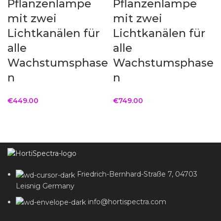
Pflanzenlampe
Pflanzenlampe
mit zwei
mit zwei
Lichtkanälen für
Lichtkanälen für
alle
alle
Wachstumsphase
Wachstumsphase
n
n
€
449.00
€
749.00
Friedrich-Bernhard-Straße 7, 04703
Leisnig Germany
info@hortispectra.com